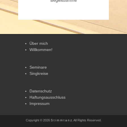
Begleitstimme
Über mich
Willkommen!
Seminare
Singkreise
Datenschutz
Haftungsausschluss
Impressum
Copyright © 2026
S t i m m t a n z
. All Rights Reserved.