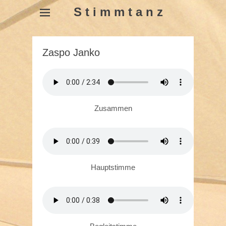
S t i m m t a n z
Zaspo Janko
Zusammen
Hauptstimme