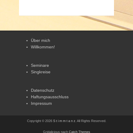
Über mich
Willkommen!
Seminare
Singkreise
Datenschutz
Haftungsausschluss
Impressum
Copyright © 2026
S t i m m t a n z
. All Rights Reserved.
Gridalicious nach
Catch Themes