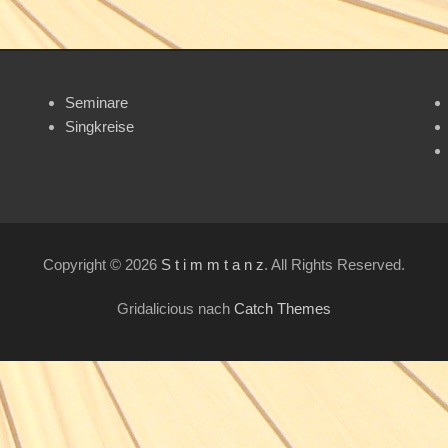
Seminare
Singkreise
Copyright © 2026
S t i m m t a n z
. All Rights Reserved.
Gridalicious nach
Catch Themes