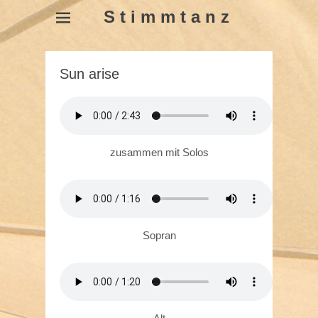
S t i m m t a n z
Sun arise
zusammen mit Solos
Sopran