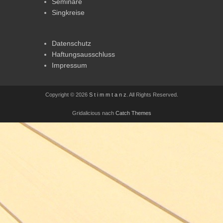
Seminare
Singkreise
Datenschutz
Haftungsausschluss
Impressum
Copyright © 2026
S t i m m t a n z
. All Rights Reserved.
Gridalicious nach
Catch Themes