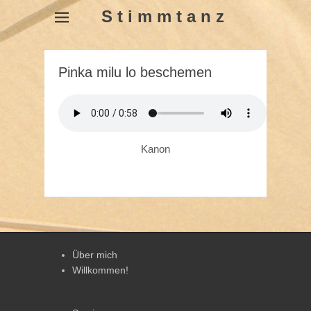
S t i m m t a n z
Pinka milu lo beschemen
Kanon
Über mich
Willkommen!