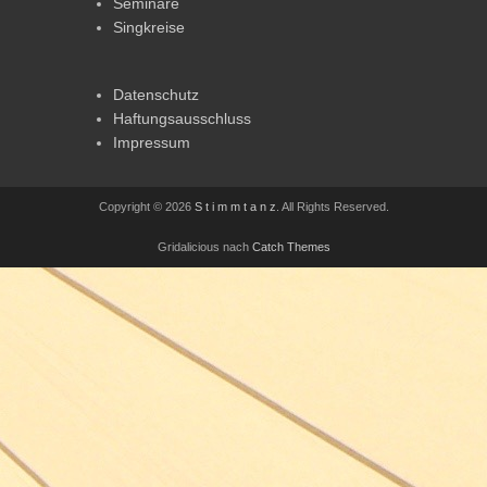
Seminare
Singkreise
Datenschutz
Haftungsausschluss
Impressum
Copyright © 2026
S t i m m t a n z
. All Rights Reserved.
Gridalicious nach
Catch Themes