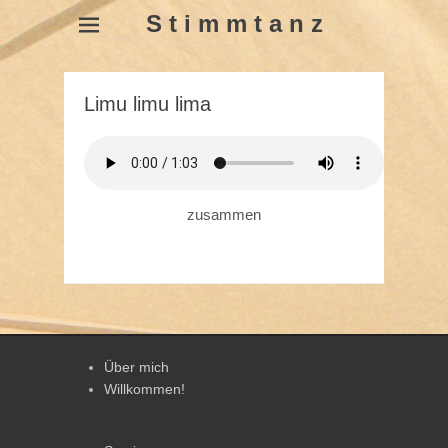
S t i m m t a n z
Limu limu lima
zusammen
Über mich
Willkommen!