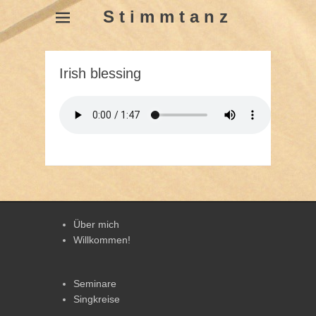
S t i m m t a n z
Irish blessing
Über mich
Willkommen!
Seminare
Singkreise