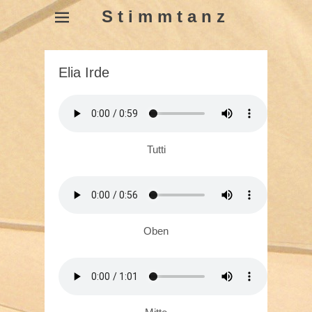
S t i m m t a n z
Elia Irde
Tutti
Oben