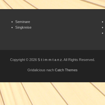
Seminare
Singkreise
Copyright © 2026
S t i m m t a n z
. All Rights Reserved.
Gridalicious nach
Catch Themes